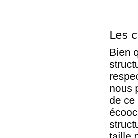
Les 
Bien q
struct
respec
nous 
de ce 
écooc
struct
taille