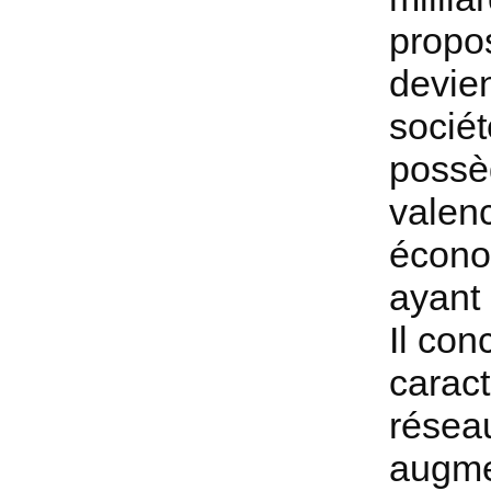
propo
devien
sociét
possèd
valenc
écono
ayant 
Il con
caract
résea
augmen