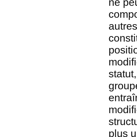
ne peu
compo
autre
consti
positi
modifi
statut
groupe
entraî
modifi
struct
plus 