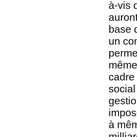
à-vis 
auront
base d
un con
permet
même 
cadre
social
gesti
impose
à même
millia