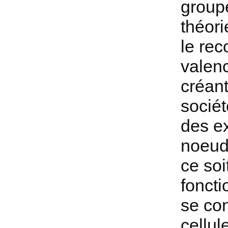
group
théori
le rec
valenc
créan
sociét
des ex
noeud
ce soi
foncti
se co
cellul