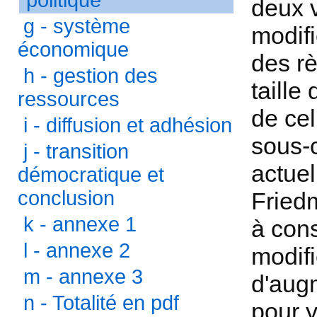
politique
deux v
g - système
modifi
économique
des rè
h - gestion des
taille
ressources
de cel
i - diffusion et adhésion
sous-c
j - transition
actuel
démocratique et
conclusion
Friedm
k - annexe 1
à cons
l - annexe 2
modifi
m - annexe 3
d'augm
n - Totalité en pdf
pour y