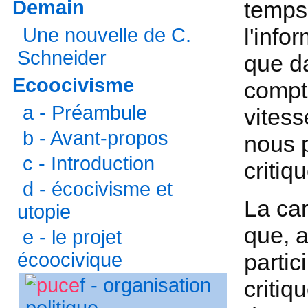
Demain
temps
l'inf
Une nouvelle de C.
Schneider
que da
Ecoocivisme
compt
a - Préambule
vitess
b - Avant-propos
nous 
c - Introduction
critiqu
d - écocivisme et
La car
utopie
que, 
e - le projet
écoocivique
partic
f - organisation
critiq