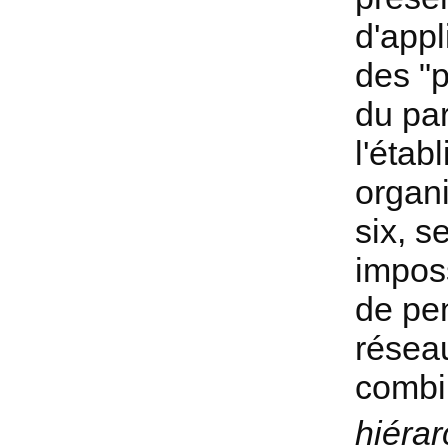
d'app
des "p
du par
l'étab
organi
six, s
imposs
de pe
réseau
combi
hiéra