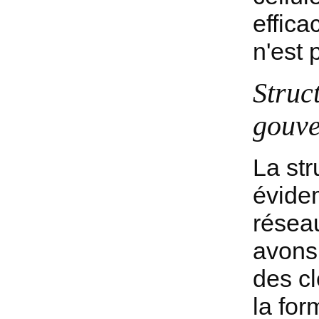
effica
n'est 
Struc
gouv
La st
évide
résea
avons
des cl
la for