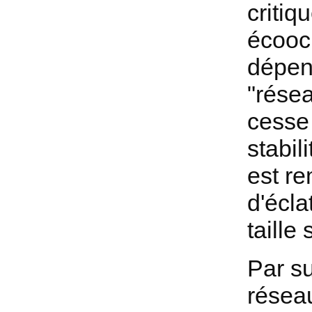
critiq
écooc
dépend
"rése
cesse 
stabil
est re
d'écl
taille
Par su
résea