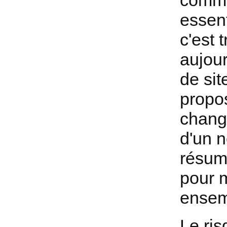
commu
essent
c'est 
aujour
de sit
propos
chang
d'un n
résume
pour 
ensem
Le ris