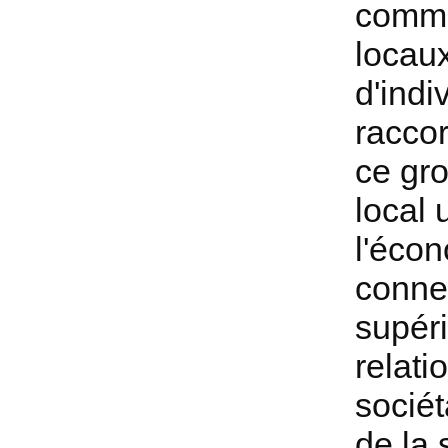
comme
locau
d'indi
racco
ce gr
local
l'éco
connec
supéri
relati
socié
de la 