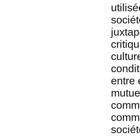
utilis
sociét
juxtap
critiq
cultur
condit
entre 
mutuel
commun
commu
sociét