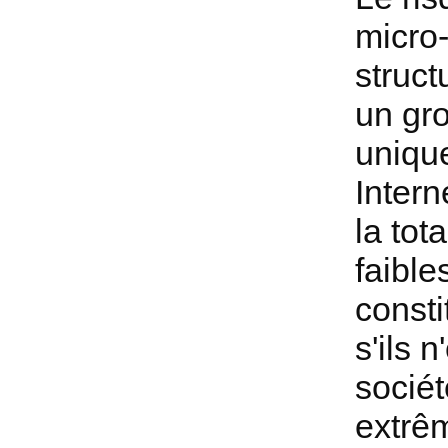
micro-
struct
un gro
unique
Intern
la tot
faible
const
s'ils 
sociét
extrê