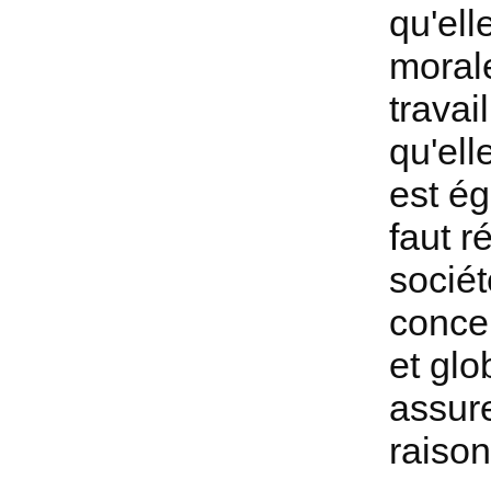
qu'ell
morale
travai
qu'ell
est ég
faut 
sociét
conce
et glo
assur
raiso