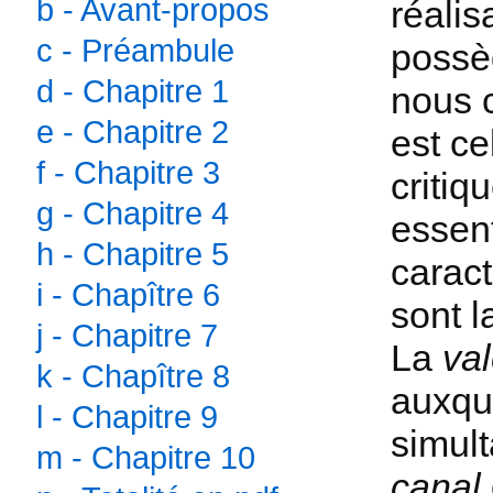
b - Avant-propos
réalis
c - Préambule
possèd
d - Chapitre 1
nous c
e - Chapitre 2
est ce
f - Chapitre 3
critiq
g - Chapitre 4
essen
h - Chapitre 5
caract
i - Chapître 6
sont 
j - Chapitre 7
La
va
k - Chapître 8
auxque
l - Chapitre 9
simul
m - Chapitre 10
canal