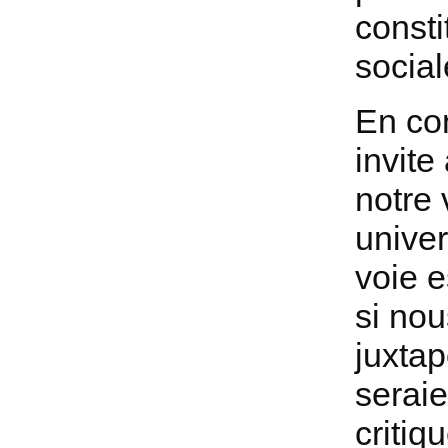
consti
social
En co
invit
notre 
univer
voie e
si no
juxtap
seraie
critiq