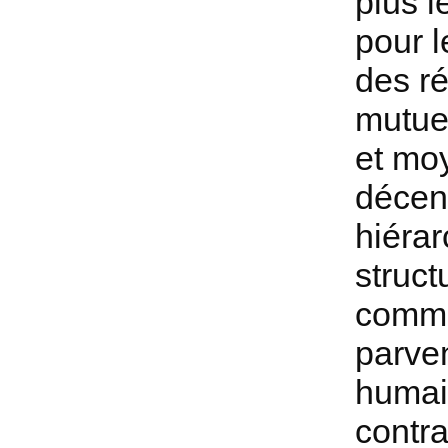
plus l
pour l
des ré
mutuel
et mo
décenn
hiérar
struct
commu
parven
humai
contra