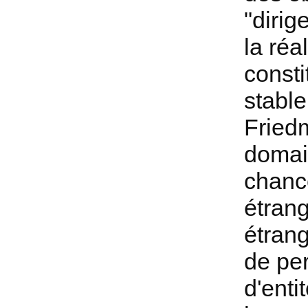
"dirig
la réa
consti
stable
Friedm
domain
chance
étrang
étrang
de pe
d'enti