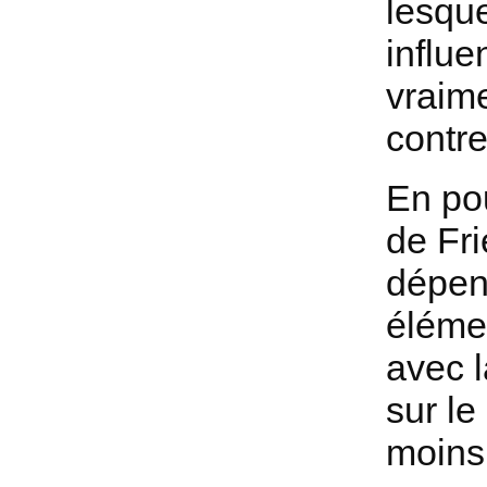
lesque
influe
vraim
contre
En pou
de Fri
dépen
éléme
avec l
sur le
moins 