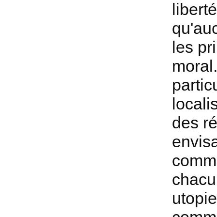
libert
qu'au
les pr
moral.
partic
locali
des ré
envis
commu
chacun
utopie