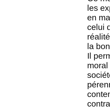
les ex
en mai
celui 
réalit
la bo
Il per
moral 
sociét
pérenn
conten
contra