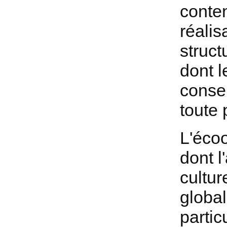
conte
réalis
structu
dont l
consen
toute 
L'écoo
dont l
cultur
global
partic