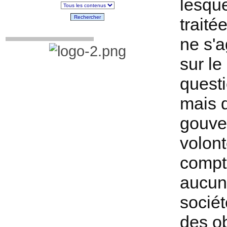
lesque
Rechercher
traité
ne s'a
sur le
questi
mais 
gouver
volont
compte
aucune
sociét
des ob