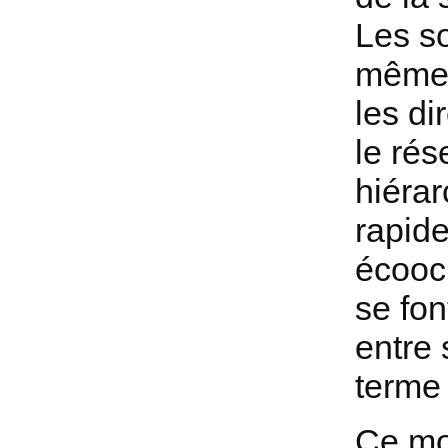
Les so
mêmes
les di
le rés
hiérar
rapide
écooci
se fon
entre 
terme 
Ce mod