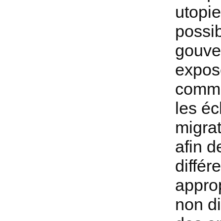
utopie
possib
gouver
expos
commu
les é
migrat
afin d
différ
appro
non di