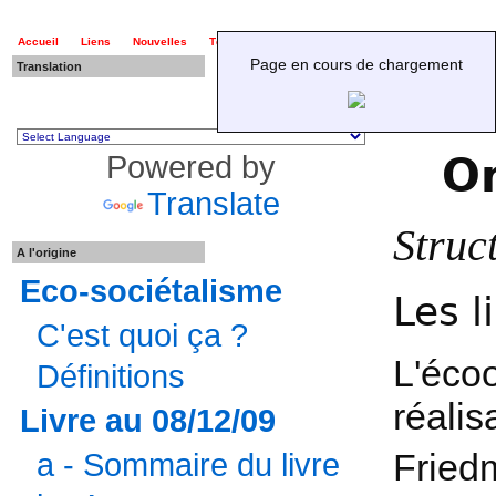
Accueil
Liens
Nouvelles
Téléchargements
Page en cours de chargement
Translation
Ecoocivisme - 
Or
Powered by
Translate
Struc
A l'origine
Eco-sociétalisme
Les l
C'est quoi ça ?
L'éco
Définitions
réalis
Livre au 08/12/09
Fried
a - Sommaire du livre