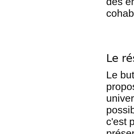
des en
cohabi
Le r
Le but
propo
unive
possib
c'est 
présen