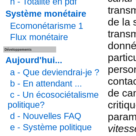
n - Totalité en pdf
transm
Système monétaire
de la 
Ecomonétarisme 1
transm
Flux monétaire
donné
Développements
partic
Aujourd'hui...
perso
a - Que deviendrai-je ?
contac
b - En attendant ...
de can
c - Un écosociétalisme
critiq
politique?
paramè
d - Nouvelles FAQ
e - Système politique
vitess