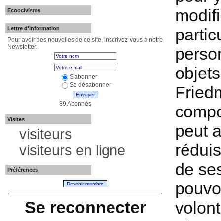
modifi
Ecoocivisme
Lettre d'information
partic
Pour avoir des nouvelles de ce site, inscrivez-vous à notre
Newsletter.
person
objets
S'abonner
Se désabonner
Fried
Envoyer
89 Abonnés
compo
Visites
peut a
visiteurs
réduis
visiteurs en ligne
de ses
Préférences
pouvoi
Devenir membre
Se reconnecter
volont