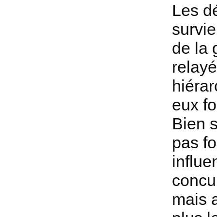
Les dé
survie
de la 
relayé
hiérar
eux fo
Bien s
pas fo
influe
concur
mais a