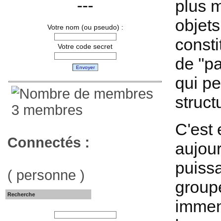
---
plus 
objets
Votre nom (ou pseudo) :
consti
Votre code secret
de "pa
Envoyer
qui pe
struct
3 membres
C'est
Connectés :
aujour
puissa
( personne )
group
Recherche
immens